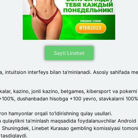
Sayti Linebet
, intuitsion interfeys bilan ta’minlanadi. Asosiy sahifada 
kalar, kazino, jonli kazino, betgames, kibersport va pokerni 
ga +100%, dushanbadan hisobga +100 yevro, stavkalarni 100% 
on hamyonlar orqali to’ldirishning qulay usullari.
 qulaylikni ta’minlash maqsadida foydalanuvchilar Android 
n. Shuningdek, Linebet Kurasao gembling komissiyasi tomoni
 tasdiqlaydi.