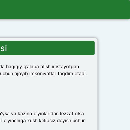
si
rda haqiqiy g’alaba olishni istayotgan
chun ajoyib imkoniyatlar taqdim etadi.
o’ysa va kazino o’yinlaridan lezzat olsa
ir o’yinchiga xush kelibsiz deyish uchun