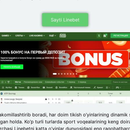
Sayti Linebet
komillashtirib boradi, har doim tikish o’yinlarining dinamik s
gan holda. Ko’p turli turlarda sport voqealarining keng doira
archasi Linebetni katta o’yinlar dunyosidagi eng raqobatbar