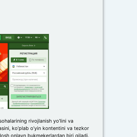
ohalarining rivojlanish yo’lini va
sini, ko’plab o’yin kontentini va tezkor
dosh onlayn bukmekerlardan biri qiladi.