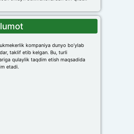
'lumot
bu bukmekerlik kompaniya dunyo bo’ylab
ar, taklif etib kelgan. Bu, turli
lariga qulaylik taqdim etish maqsadida
im etadi.