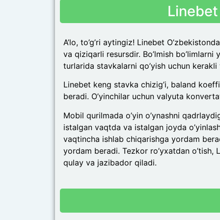
Linebet
A’lo, to’g’ri aytingiz! Linebet O’zbekistond
va qiziqarli resursdir. Bo’lmish bo’limlarn
turlarida stavkalarni qo’yish uchun kerakl
Linebet keng stavka chizig’i, baland koeffi
beradi. O’yinchilar uchun valyuta konvertat
Mobil qurilmada o’yin o’ynashni qadrlaydig
istalgan vaqtda va istalgan joyda o’yinlas
vaqtincha ishlab chiqarishga yordam beradig
yordam beradi. Tezkor ro’yxatdan o’tish, L
qulay va jazibador qiladi.