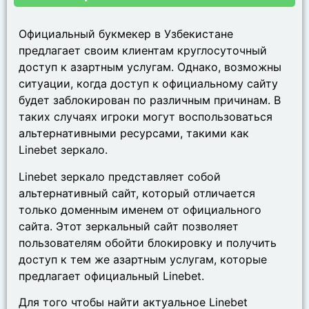
Официальный букмекер в Узбекистане
предлагает своим клиентам круглосуточный
доступ к азартным услугам. Однако, возможны
ситуации, когда доступ к официальному сайту
будет заблокирован по различным причинам. В
таких случаях игроки могут воспользоваться
альтернативными ресурсами, такими как
Linebet зеркало.
Linebet зеркало представляет собой
альтернативный сайт, который отличается
только доменным именем от официального
сайта. Этот зеркальный сайт позволяет
пользователям обойти блокировку и получить
доступ к тем же азартным услугам, которые
предлагает официальный Linebet.
Для того чтобы найти актуальное Linebet