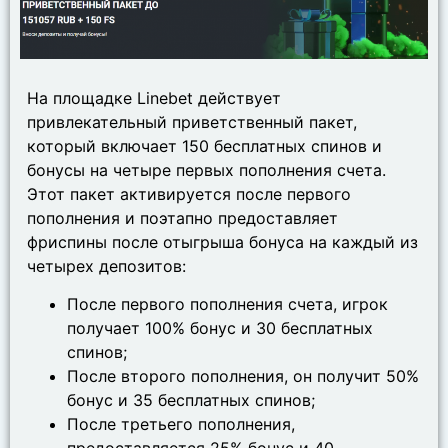
На площадке Linebet действует
привлекательный приветственный пакет,
который включает 150 бесплатных спинов и
бонусы на четыре первых пополнения счета.
Этот пакет активируется после первого
пополнения и поэтапно предоставляет
фриспины после отыгрыша бонуса на каждый из
четырех депозитов:
После первого пополнения счета, игрок
получает 100% бонус и 30 бесплатных
спинов;
После второго пополнения, он получит 50%
бонус и 35 бесплатных спинов;
После третьего пополнения,