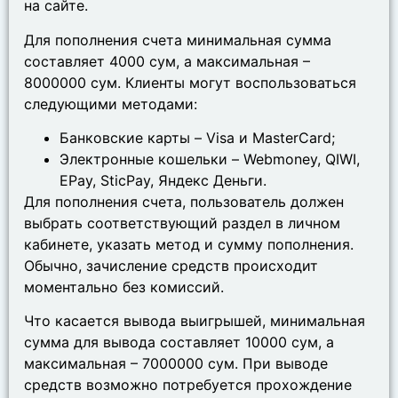
на сайте.
Для пополнения счета минимальная сумма
составляет 4000 сум, а максимальная –
8000000 сум. Клиенты могут воспользоваться
следующими методами:
Банковские карты – Visa и MasterCard;
Электронные кошельки – Webmoney, QIWI,
EPay, SticPay, Яндекс Деньги.
Для пополнения счета, пользователь должен
выбрать соответствующий раздел в личном
кабинете, указать метод и сумму пополнения.
Обычно, зачисление средств происходит
моментально без комиссий.
Что касается вывода выигрышей, минимальная
сумма для вывода составляет 10000 сум, а
максимальная – 7000000 сум. При выводе
средств возможно потребуется прохождение