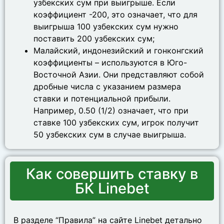
узбекских сум при выигрыше. Если
коэффициент -200, это означает, что для
выигрыша 100 узбекских сум нужно
поставить 200 узбекских сум;
Малайский, индонезийский и гонконгский
коэффициенты – используются в Юго-
Восточной Азии. Они представляют собой
дробные числа с указанием размера
ставки и потенциальной прибыли.
Например, 0.50 (1/2) означает, что при
ставке 100 узбекских сум, игрок получит
50 узбекских сум в случае выигрыша.
Как совершить ставку в
БК Linebet
В разделе “Правила” на сайте Linebet детально