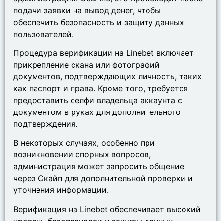
подачи заявки на вывод денег, чтобы
обеспечить безопасность и защиту данных
пользователей.
Процедура верификации на Linebet включает
прикрепление скана или фотографий
документов, подтверждающих личность, таких
как паспорт и права. Кроме того, требуется
предоставить селфи владельца аккаунта с
документом в руках для дополнительного
подтверждения.
В некоторых случаях, особенно при
возникновении спорных вопросов,
администрация может запросить общение
через Скайп для дополнительной проверки и
уточнения информации.
Верификация на Linebet обеспечивает высокий
уровень безопасности и защиты данных