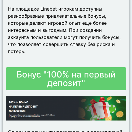
На площадке Linebet игрокам доступны
разнообразные привлекательные бонусы,
которые делают игровой опыт еще более
интересным и выгодным. При создании
аккаунта пользователи могут получить бонусы,
что позволяет совершить ставку без риска и
потерь.
Бонус "100% на первый
депозит"