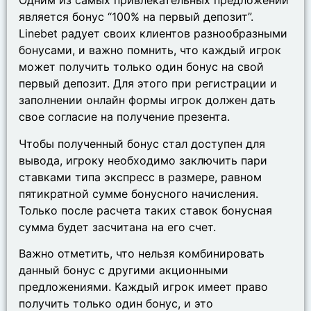
Одним из самых привлекательных предложений
является бонус “100% на первый депозит”.
Linebet радует своих клиентов разнообразными
бонусами, и важно помнить, что каждый игрок
может получить только один бонус на свой
первый депозит. Для этого при регистрации и
заполнении онлайн формы игрок должен дать
свое согласие на получение презента.
Чтобы полученный бонус стал доступен для
вывода, игроку необходимо заключить пари
ставками типа экспресс в размере, равном
пятикратной сумме бонусного начисления.
Только после расчета таких ставок бонусная
сумма будет засчитана на его счет.
Важно отметить, что нельзя комбинировать
данный бонус с другими акционными
предложениями. Каждый игрок имеет право
получить только один бонус, и это