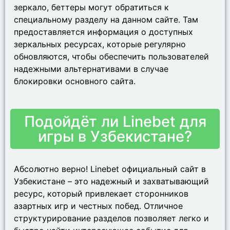
зеркало, беттеры могут обратиться к
специальному разделу на данном сайте. Там
предоставляется информация о доступных
зеркальных ресурсах, которые регулярно
обновляются, чтобы обеспечить пользователей
надежными альтернативами в случае
блокировки основного сайта.
Подойдёт ли Linebet для
игры в Узбекистане?
Абсолютно верно! Linebet официальный сайт в
Узбекистане – это надежный и захватывающий
ресурс, который привлекает сторонников
азартных игр и честных побед. Отличное
структурирование разделов позволяет легко и