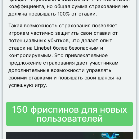
коэффициента, но общая сумма страхования не
должна превышать 100% от ставки.
Такая возможность страхования позволяет
игрокам частично защитить свои ставки от
потенциальных убытков, что делает опыт
ставок на Linebet более безопасным и
контролируемым. Это привлекательное
предложение страхования дает участникам
дополнительные возможности управлять
своими ставками и повышать свои шансы на
успешную игру.
150 фриспинов для новых
пользователей