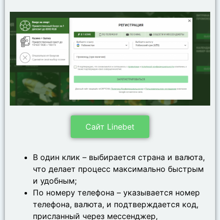
Сайт Linebet
В один клик – выбирается страна и валюта,
что делает процесс максимально быстрым
и удобным;
По номеру телефона – указывается номер
телефона, валюта, и подтверждается код,
присланный через мессенджер,