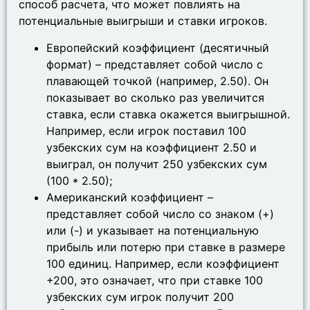
способ расчета, что может повлиять на
потенциальные выигрыши и ставки игроков.
Европейский коэффициент (десятичный
формат) – представляет собой число с
плавающей точкой (например, 2.50). Он
показывает во сколько раз увеличится
ставка, если ставка окажется выигрышной.
Например, если игрок поставил 100
узбекских сум на коэффициент 2.50 и
выиграл, он получит 250 узбекских сум
(100 * 2.50);
Американский коэффициент –
представляет собой число со знаком (+)
или (-) и указывает на потенциальную
прибыль или потерю при ставке в размере
100 единиц. Например, если коэффициент
+200, это означает, что при ставке 100
узбекских сум игрок получит 200